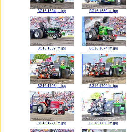
BG16 1634 jm.jpg
BG16 1650 jm.jpg
BG16 1659 jm.jpg
BG16 1674 jm.jpg
BG16 1708 jm.jpg
BG16 1709 jm.jpg
BG16 1721 jm.jpg
BG16 1730 jm.jpg