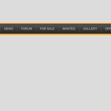
NEWS
FORUM
FOR SALE
WANTED
GALLERY
OPI