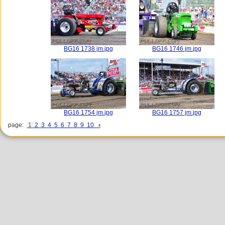
BG16 1738 jm.jpg
BG16 1746 jm.jpg
BG16 1754 jm.jpg
BG16 1757 jm.jpg
page:
1
2
3
4
5
6
7
8
9
10
›