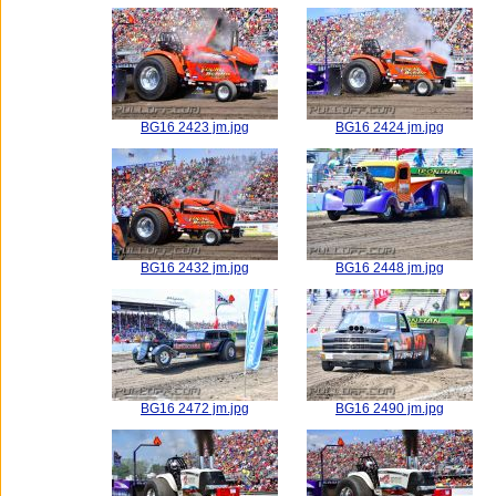
BG16 2423 jm.jpg
BG16 2424 jm.jpg
BG16 2432 jm.jpg
BG16 2448 jm.jpg
BG16 2472 jm.jpg
BG16 2490 jm.jpg