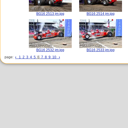
BG16 2513 jm.jpg
BG16 2514 jm.jpg
BG16 2532 jm.jpg
BG16 2533 jm.jpg
page:
‹
1
2
3
4
5
6
7
8
9
10
›