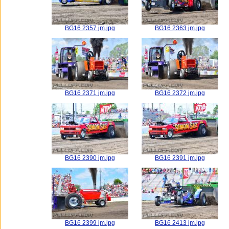
BG16 2357 jm.jpg
BG16 2363 jm.jpg
BG16 2371 jm.jpg
BG16 2372 jm.jpg
BG16 2390 jm.jpg
BG16 2391 jm.jpg
BG16 2399 jm.jpg
BG16 2413 jm.jpg