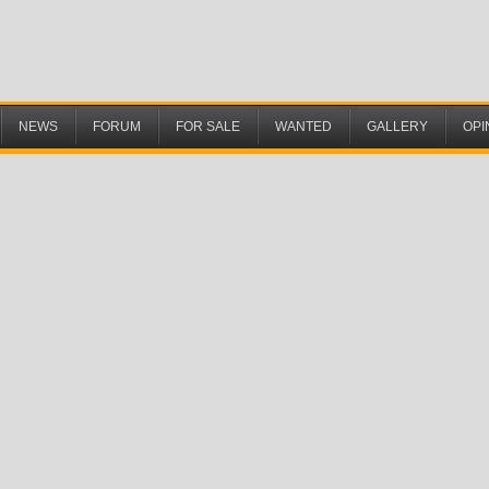
NEWS
FORUM
FOR SALE
WANTED
GALLERY
OPI